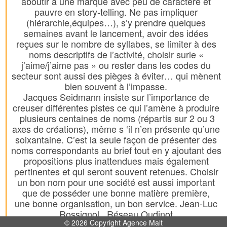
aboutir à une marque avec peu de caractère et
pauvre en story-telling. Ne pas impliquer
(hiérarchie,équipes…), s’y prendre quelques
semaines avant le lancement, avoir des idées
reçues sur le nombre de syllabes, se limiter à des
noms descriptifs de l’activité, choisir surle «
j’aime/j’aime pas » ou rester dans les codes du
secteur sont aussi des pièges à éviter… qui mènent
bien souvent à l’impasse.
Jacques Seidmann insiste sur l’importance de
creuser différentes pistes ce qui l’amène à produire
plusieurs centaines de noms (répartis sur 2 ou 3
axes de créations), même s ‘il n’en présente qu’une
soixantaine. C’est la seule façon de présenter des
noms correspondants au brief tout en y ajoutant des
propositions plus inattendues mais également
pertinentes et qui seront souvent retenues. Choisir
un bon nom pour une société est aussi important
que de posséder une bonne matière première,
une bonne organisation, un bon service. Jean-Luc
Rossignol . Réseau Oudinot
© 2026 Copyright Agence Malt