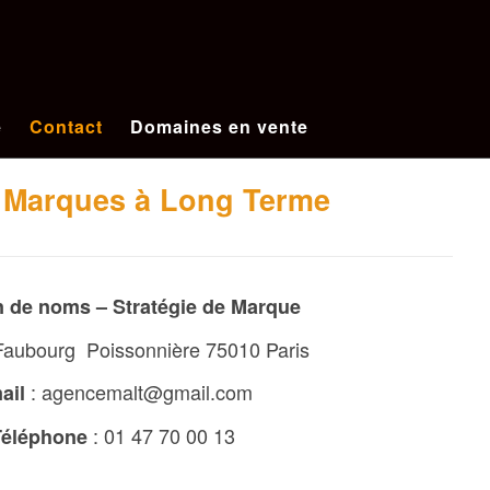
e
Contact
Domaines en vente
 Marques à Long Terme
n de noms – Stratégie de Marque
Faubourg Poissonnière 75010 Paris
:
agencemalt@gmail.com
ail
:
01 47 70 00 13
Téléphone