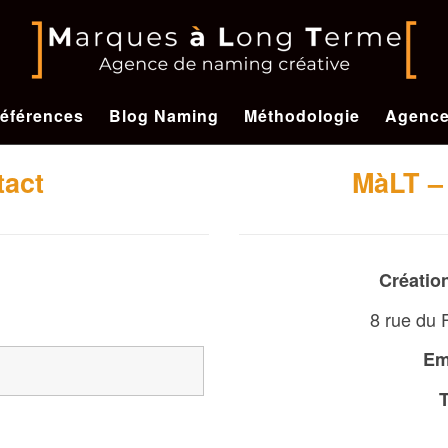
éférences
Blog Naming
Méthodologie
Agenc
tact
MàLT –
Créatio
8 rue du 
Em