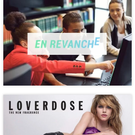
r
s
n